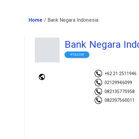
Home
/
Bank Negara Indonesia
Bank Negara Ind
+FOLLOW
+62 21 2511946
02129946099
082135775958
082397560011