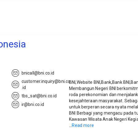
onesia
bnicall@bni.co.id
customer.inquiry@bni.co
BNI,Website BNI,Bank,Bank BNI,Ba
.id
Membangun Negeri BNI berkomit
roda perekonomian dan menjalan
tbs_sat@bni.co.id
kesejahteraan masyarakat. Sebagai
ir@bni.co.id
untuk berperan secara nyata mela
BNI Berbagi yang mengacu pada t
Kawasan Wisata Anak Negeri Kegi
...
Read more